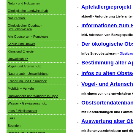
Natur- und Nutzgarten
Apfelallergieprojekt
Ökologische Landwirtschaft
aktuell - Anforderung Lieferanten
Naturschutz
I
nformationen zum N
Ökologischer Obstbau -
Streuobstwiesen
inkl. Adressen von Bezugsquell
Alte Obstsorten - Pomologie
Der ökologische Ob
Schule und Umwelt
Klima und Energie
Infos Streuobstwiesen -
Obstba
Umweltschutz
Bestimmung alter Ap
Vogel- und Artenschutz
Infos zu alten Obsts
Natururlaub - Umweltbildung
Ernährung und Gesundheit
Vogel- und Artensch
Mobilität – Verkehr
mit einem von uns entwickelten
Radwandern und Wandern in Lippe
Obstsortendatenba
Wasser - Gewässerschutz
Infos / Mitgliedschaft
mit Beschreibungen und Farbtafe
Links
Auswertung alter Ob
Spenden
mit Sortenverzeichnissen und dig