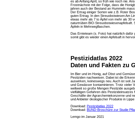
es ab Anfang April, so früh wie noch nie. An
Frostnächste mit der Folge, dass die Honigbi
jahren auch der Bestand an Hummeln massi
Der Ertrag einiger Sorten wie z.B. Roter Bo
guten Ertrag. In den Streuobstwiesen Am Li
etwas mehr als 7 to Äpfel von mehr als 30 
naturtrüben BIO-Streuobstwiesenapfelsaft.
Äpfeln in Mehrwegflaschen.
Das Ernteteam (s. Foto) hat natürlich dafür
somit gibt es wieder einen Apfelsaft in hervo
Pestizidatlas 2022
Daten und Fakten zu G
Im Bier und im Honig, auf Obst und Gemüse, 
Pestiziden nachweisen. Dabei ist die Erkenn
auswirken, keineswegs neu. Auch ist seit J
und Gewässer kontaminieren. Trotz vieler 
weltweit so große Mengen Pestizide ausgebra
vielfältigen Gefahren des Pestizideinsatzes 
Geschäfte der Agrarchemiekonzerne und nen
und Anbieter ökologischer Produkte in Lippe
Download:
Pestizidatlas 2022
Download:
BUND-Broschüre zur Studie Pfla
Lemgo im Januar 2021