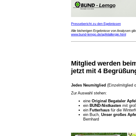
Pressebericht zu den Egebnissen
Alle bisherigen Ergebnisse von Analysen gibt
www.bund-lemgo.de/apfelallergie.html
Mitglied werden be
jetzt mit 4 Begrüßu
Jedes Neumitglied
(Einzelmitglied 
Zur Auswahl stehen:
eine
Original Begataler
Apfe
ein
BUND-Nistkasten
mit gro
ein
Futterhaus
für die Winterf
ein Buch,
Unser großes
Apf
Bernhard