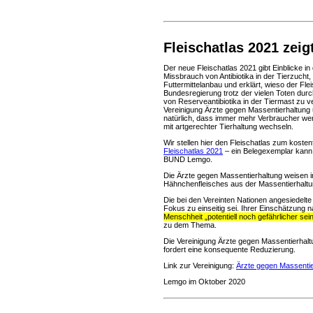
Fleischatlas 2021 zeig
Der neue Fleischatlas 2021 gibt Einblicke in
Missbrauch von Antibiotika in der Tierzucht
Futtermittelanbau und erklärt, wieso der Fl
Bundesregierung trotz der vielen Toten durc
von Reserveantibiotika in der Tiermast zu 
Vereinigung Ärzte gegen Massentierhaltung 
natürlich, dass immer mehr Verbraucher wen
mit artgerechter Tierhaltung wechseln.
Wir stellen hier den Fleischatlas zum kosten
Fleischatlas 2021
– ein Belegexemplar kann
BUND Lemgo.
Die Ärzte gegen Massentierhaltung weisen in
Hähnchenfleisches aus der Massentierhaltun
Die bei den Vereinten Nationen angesiedelte
Fokus zu einseitig sei. Ihrer Einschätzung 
Menschheit „potentiell noch gefährlicher sei
zu dem Thema.
Die Vereinigung Ärzte gegen Massentierhaltu
fordert eine konsequente Reduzierung.
Link zur Vereinigung:
Ärzte gegen Massentie
Lemgo im Oktober 2020