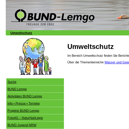
Umweltschutz
Umweltschutz
Im Bereich Umweltschutz finden Sie Beric
Über die Themenbereiche
Wasser und Gew
Suche
BUND Lemgo
Aktivitäten BUND Lemgo
Info • Presse • Termine
Projekte BUND Lemgo
FotoAG – NaturNahLippe
BUND-Jugend NRW