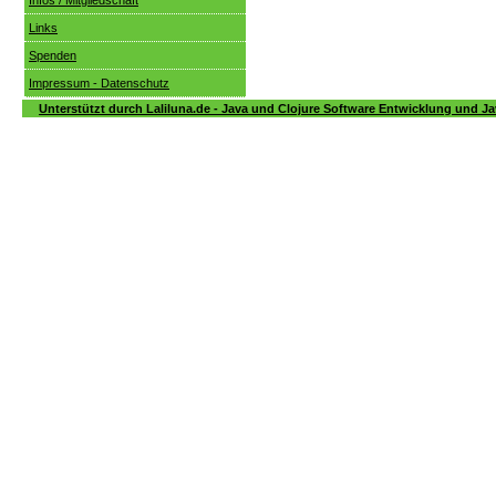
Infos / Mitgliedschaft
Links
Spenden
Impressum - Datenschutz
Unterstützt durch Laliluna.de - Java und Clojure Software Entwicklung und Ja