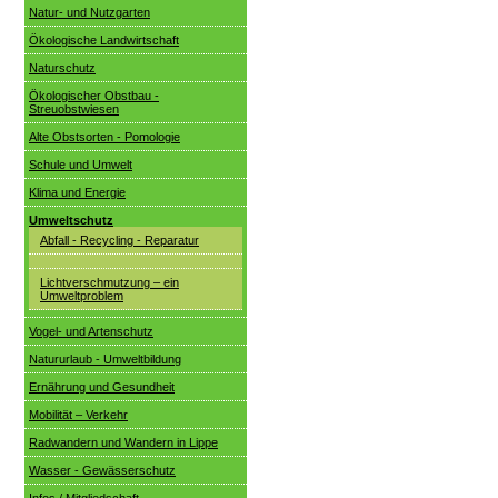
Natur- und Nutzgarten
Ökologische Landwirtschaft
Naturschutz
Ökologischer Obstbau -
Streuobstwiesen
Alte Obstsorten - Pomologie
Schule und Umwelt
Klima und Energie
Umweltschutz
Abfall - Recycling - Reparatur
Lichtverschmutzung – ein
Umweltproblem
Vogel- und Artenschutz
Natururlaub - Umweltbildung
Ernährung und Gesundheit
Mobilität – Verkehr
Radwandern und Wandern in Lippe
Wasser - Gewässerschutz