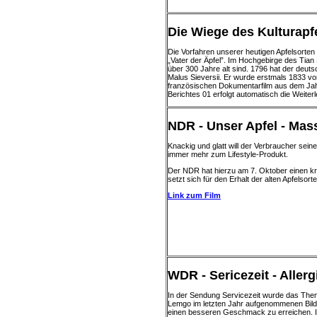
Die Wiege des Kulturapfe
Die Vorfahren unserer heutigen Apfelsort
„Vater der Äpfel”. Im Hochgebirge des Tian 
über 300 Jahre alt sind. 1796 hat der deut
Malus Sieversii. Er wurde erstmals 1833 v
französischen Dokumentarfilm aus dem Jahr
Berichtes 01 erfolgt automatisch die Weiterl
NDR - Unser Apfel - Mass
Knackig und glatt will der Verbraucher sein
immer mehr zum Lifestyle-Produkt.
Der NDR hat hierzu am 7. Oktober einen kri
setzt sich für den Erhalt der alten Apfelsorte
Link zum Film
WDR - Sericezeit - Aller
In der Sendung Servicezeit wurde das Them
Lemgo im letzten Jahr aufgenommenen Bilde
einen besseren Geschmack zu erreichen. 