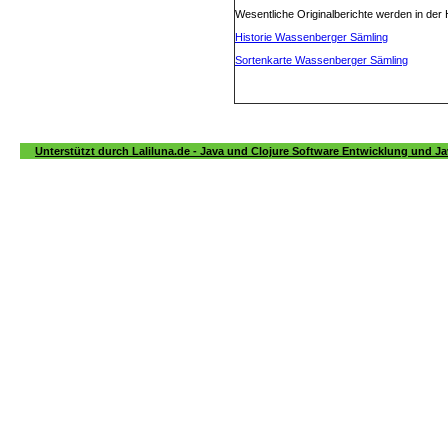
Wesentliche Originalberichte werden in der H
Historie Wassenberger Sämling
Sortenkarte Wassenberger Sämling
Unterstützt durch Laliluna.de - Java und Clojure Software Entwicklung und Ja