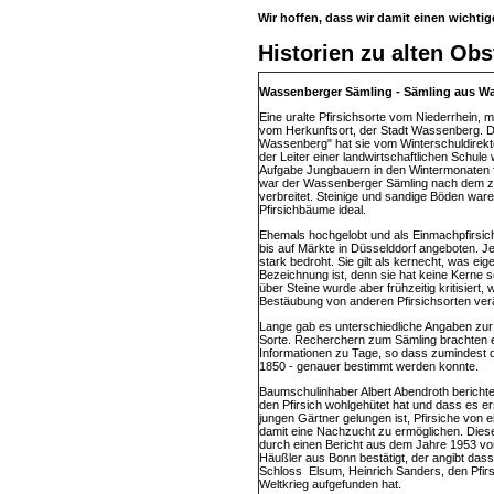
Wir hoffen, dass wir damit einen wichti
Historien zu alten Obs
Wassenberger Sämling - Sämling aus W
Eine uralte Pfirsichsorte vom Niederrhein,
vom Herkunftsort, der Stadt Wassenberg. 
Wassenberg" hat sie vom Winterschuldirekt
der Leiter einer landwirtschaftlichen Schule 
Aufgabe Jungbauern in den Wintermonaten fo
war der Wassenberger Sämling nach dem zw
verbreitet. Steinige und sandige Böden war
Pfirsichbäume ideal.
Ehemals hochgelobt und als Einmachpfirsic
bis auf Märkte in Düsselddorf angeboten. J
stark bedroht. Sie gilt als kernecht, was eige
Bezeichnung ist, denn sie hat keine Kerne 
über Steine wurde aber frühzeitig kritisiert,
Bestäubung von anderen Pfirsichsorten ve
Lange gab es unterschiedliche Angaben zur
Sorte. Recherchern zum Sämling brachten e
Informationen zu Tage, so dass zumindest d
1850 - genauer bestimmt werden konnte.
Baumschulinhaber Albert Abendroth berichte
den Pfirsich wohlgehütet hat und dass es 
jungen Gärtner gelungen ist, Pfirsiche vo
damit eine Nachzucht zu ermöglichen. Dies
durch einen Bericht aus dem Jahre 1953 v
Häußler aus Bonn bestätigt, der angibt das
Schloss Elsum, Heinrich Sanders, den Pfir
Weltkrieg aufgefunden hat.