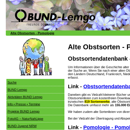
Alte Obstsorten - Pomologie
Alte Obstsorten -
Obstsortendatenbank -
Um Informationen über die Geschichte alter
der Suche an. Wenn Sie nach einer alten O
den Ländern Deutschland, Frankreich, Nieder
erfasst.
Suche
Link -
Obstsortendatenb
BUND Lemgo
Daneben gibt es Vielzahl kleinerer Bücher 
Aktivitäten BUND Lemgo
Obstsortenlisten zum kostenfreien Downloa
inzwischen
819 Sortenwerke
, alte Obstso
Info • Presse • Termine
Die Datenbank umfasst mehr als
155.000 E
Projekte BUND Lemgo
Wir haben zudem alte Sortenlisten von div
Bei der Vielzahl der Übertragung und Abspei
FotoAG – NaturNahLippe
BUND-Jugend NRW
Link -
Pomologie - Pomo