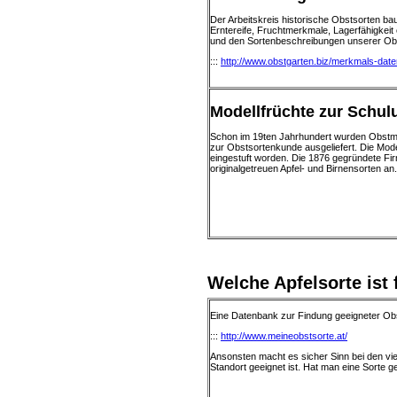
Der Arbeitskreis historische Obstsorten b
Erntereife, Fruchtmerkmale, Lagerfähigkeit
und den Sortenbeschreibungen unserer Obst
:::
http://www.obstgarten.biz/merkmals-dat
Modellfrüchte zur Schul
Schon im 19ten Jahrhundert wurden Obstmod
zur Obstsortenkunde ausgeliefert. Die Mode
eingestuft worden. Die 1876 gegründete Fir
originalgetreuen Apfel- und Birnensorten an.
Welche Apfelsorte ist
Eine Datenbank zur Findung geeigneter Obs
:::
http://www.meineobstsorte.at/
Ansonsten macht es sicher Sinn bei den vie
Standort geeignet ist. Hat man eine Sorte g