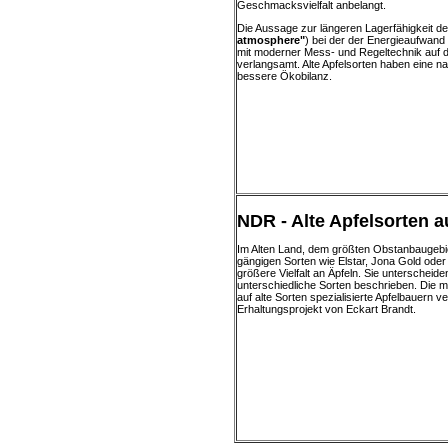
Geschmacksvielfalt anbelangt.
Die Aussage zur längeren Lagerfähigkeit d
atmosphere"
) bei der der Energieaufwand 
mit moderner Mess- und Regeltechnik auf 
verlangsamt. Alte Apfelsorten haben eine na
bessere Ökobilanz.
NDR - Alte Apfelsorten 
Im Alten Land, dem größten Obstanbaugebie
gängigen Sorten wie Elstar, Jona Gold oder
größere Vielfalt an Äpfeln. Sie untersche
unterschiedliche Sorten beschrieben. Die 
auf alte Sorten spezialisierte Apfelbauern v
Erhaltungsprojekt von Eckart Brandt.