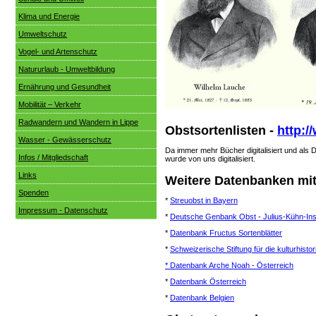
Klima und Energie
Umweltschutz
Vogel- und Artenschutz
Natururlaub - Umweltbildung
Ernährung und Gesundheit
Mobilität – Verkehr
Radwandern und Wandern in Lippe
Obstsortenlisten -
http:/
Wasser - Gewässerschutz
Da immer mehr Bücher digitalisiert und als 
Infos / Mitgliedschaft
wurde von uns digitalisiert.
Links
Weitere Datenbanken mi
Spenden
*
Streuobst in Bayern
Impressum - Datenschutz
*
Deutsche Genbank Obst - Julius-Kühn-Inst
*
Datenbank Fructus Sortenblätter
*
Schweizerische Stiftung für die kulturhisto
* Datenbank Arche Noah - Österreich
*
Datenbank Österreich
*
Datenbank Belgien