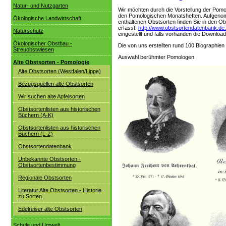
Natur- und Nutzgarten
Wir möchten durch die Vorstellung der Pomo
den Pomologischen Monatsheften. Aufgenom
Ökologische Landwirtschaft
enthaltenen Obstsorten finden Sie in den O
erfasst.
http://www.obstsortendatenbank.de.
Naturschutz
eingestellt und falls vorhanden die Downlo
Ökologischer Obstbau -
Die von uns erstellten rund 100 Biographie
Streuobstwiesen
Auswahl berühmter Pomologen
Alte Obstsorten - Pomologie
Alte Obstsorten (Westfalen/Lippe)
Bezugsquellen alte Obstsorten
Wir suchen alte Apfelsorten
Obstsortenlisten aus historischen
Büchern (A-K)
Obstsortenlisten aus historischen
Büchern (L-Z)
Obstsortendatenbank
Unbekannte Obstsorten -
Obstsortenbestimmung
Regionale Obstsorten
Literatur Alte Obstsorten - Historie
zu Sorten
Edelreiser alte Obstsorten
Schule und Umwelt