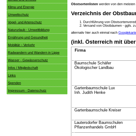
Obstsortenlisten
werden von den meisten B
Klima und Energie
Verzeichnis der Obstbau
Umweltschutz
Durchführung von Obstsortenvered
Vogel- und Artenschutz
Versand von Obstbäumen - ggfs. z
Natururlaub - Umweltbildung
alternativ hier auch einmal nach
Googlekart
Ernährung und Gesundheit
(inkl. Österreich mit übe
Mobilität – Verkehr
Firma
Radwandern und Wandern in Lippe
Wasser - Gewässerschutz
Baumschule Schäfer
Ökologischer Landbau
Infos / Mitgliedschaft
Links
Spenden
Gartenbaumschule Lux
Impressum - Datenschutz
Inh. Judith Henke
Gartenbaumschule Kreiser
Lautersdorfer Baumschulen
Pflanzenhandels GmbH