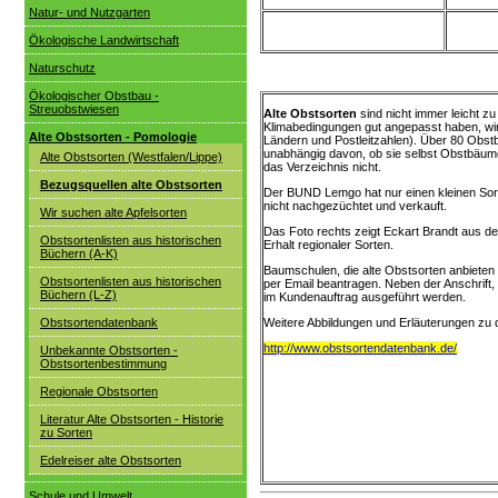
Natur- und Nutzgarten
Ökologische Landwirtschaft
Naturschutz
Ökologischer Obstbau -
Streuobstwiesen
Alte Obstsorten
sind nicht immer leicht zu
Klimabedingungen gut angepasst haben, wir
Alte Obstsorten - Pomologie
Ländern und Postleitzahlen). Über 80 Obs
unabhängig davon, ob sie selbst Obstbäume
Alte Obstsorten (Westfalen/Lippe)
das Verzeichnis nicht.
Bezugsquellen alte Obstsorten
Der BUND Lemgo hat nur einen kleinen Sor
nicht nachgezüchtet und verkauft.
Wir suchen alte Apfelsorten
Das Foto rechts zeigt Eckart Brandt aus d
Obstsortenlisten aus historischen
Erhalt regionaler Sorten.
Büchern (A-K)
Baumschulen, die alte Obstsorten anbieten
Obstsortenlisten aus historischen
per Email beantragen. Neben der Anschrift
Büchern (L-Z)
im Kundenauftrag ausgeführt werden.
Obstsortendatenbank
Weitere Abbildungen und Erläuterungen zu 
http://www.obstsortendatenbank.de/
Unbekannte Obstsorten -
Obstsortenbestimmung
Regionale Obstsorten
Literatur Alte Obstsorten - Historie
zu Sorten
Edelreiser alte Obstsorten
Schule und Umwelt