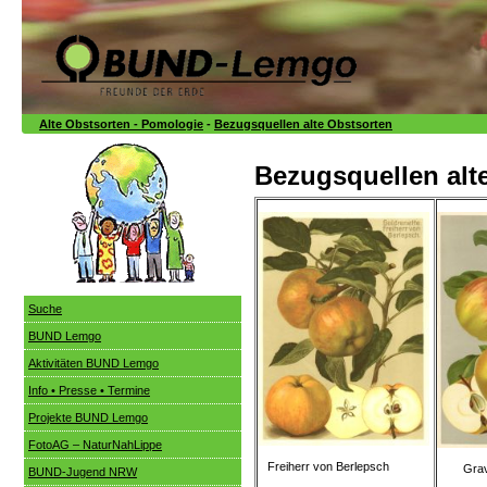
Alte Obstsorten - Pomologie
-
Bezugsquellen alte Obstsorten
Bezugsquellen alt
Suche
BUND Lemgo
Aktivitäten BUND Lemgo
Info • Presse • Termine
Projekte BUND Lemgo
FotoAG – NaturNahLippe
Freiherr von Berlepsch
Graven
BUND-Jugend NRW