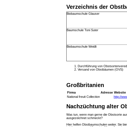
Verzeichnis der Obst
Biobaumschule Glauser
Baumschule Toni Suter
Biobaumschule Weidli
Durchführung von Obstsortenvered
Versand von Obstbäumen (OVS)
Großbritanien
Firma
Adresse
Website
National freuit Collection
http://www
Nachzüchtung alter O
Was tun, wenn man gerne die Obstsorte aus
ausgezeichnet schmeckt?
Hier helfen Obstbaumschulen weiter. Sie bie