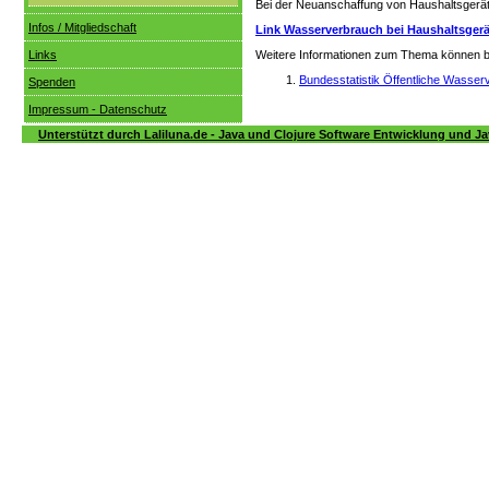
Bei der Neuanschaffung von Haushaltsgeräte
Infos / Mitgliedschaft
Link Wasserverbrauch bei Haushaltsger
Links
Weitere Informationen zum Thema können be
Bundesstatistik Öffentliche Wasse
Spenden
Impressum - Datenschutz
Unterstützt durch Laliluna.de - Java und Clojure Software Entwicklung und Ja