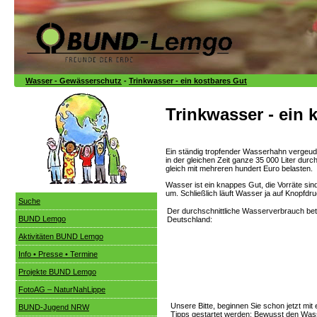
Wasser - Gewässerschutz
-
Trinkwasser - ein kostbares Gut
Trinkwasser - ein 
Ein ständig tropfender Wasserhahn vergeude
in der gleichen Zeit ganze 35 000 Liter du
gleich mit mehreren hundert Euro belasten.
Wasser ist ein knappes Gut, die Vorräte sin
um. Schließlich läuft Wasser ja auf Knopfd
Suche
Der durchschnittliche Wasserverbrauch bet
BUND Lemgo
Deutschland:
Aktivitäten BUND Lemgo
Info • Presse • Termine
Projekte BUND Lemgo
FotoAG – NaturNahLippe
Unsere Bitte, beginnen Sie schon jetzt mi
BUND-Jugend NRW
Tipps gestartet werden: Bewusst den Was