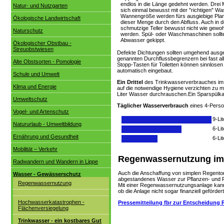
endlos in die Länge gedehnt werden. Drei 
Natur- und Nutzgarten
sich einmal bewusst mit der "richtigen" Wa
Wannengröße werden fürs ausgiebige Plant
Ökologische Landwirtschaft
dieser Menge durch den Abfluss. Auch in
schmutzige Teller bewusst nicht wie gew
Naturschutz
werden. Spül- oder Waschmaschinen sollten 
Abwasser gekippt.
Ökologischer Obstbau -
Streuobstwiesen
Defekte Dichtungen sollten umgehend ausge
genannten Durchflussbegrenzern bei fast a
Alte Obstsorten - Pomologie
Stopp-Tasten für Toiletten können sinnlos
automatisch eingebaut.
Schule und Umwelt
Ein Drittel
des Trinkwasserverbrauches im
Klima und Energie
auf die notwendige Hygiene verzichten zu m
Liter Wasser durchrauschen.Ein Sparspülkast
Umweltschutz
Täglicher Wasserverbrauch
eines 4-Person
Vogel- und Artenschutz
9-Li
Natururlaub - Umweltbildung
6-Li
Ernährung und Gesundheit
6-Li
Mobilität – Verkehr
Regenwassernutzung im 
Radwandern und Wandern in Lippe
Auch die Anschaffung von simplen Regenton
Wasser - Gewässerschutz
abgestandenes Wasser zur Pflanzen- und R
Regenwassernutzung
Mit einer Regenwassernutzungsanlage kann 
ob die Anlage nicht sogar finanziell gefördert
Hochwasserkatastrophen -
Pressemitteilung fbr zur Entscheidung
Flächenversiegelung
Trinkwasser - ein kostbares Gut