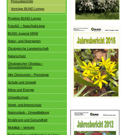
Presseberichte
Vorträge BUND Lemgo
Projekte BUND Lemgo
FotoAG – NaturNahLippe
BUND-Jugend NRW
Natur- und Nutzgarten
Ökologische Landwirtschaft
Naturschutz
Ökologischer Obstbau -
Streuobstwiesen
Alte Obstsorten - Pomologie
Schule und Umwelt
Klima und Energie
Umweltschutz
Vogel- und Artenschutz
Natururlaub - Umweltbildung
Ernährung und Gesundheit
Mobilität – Verkehr