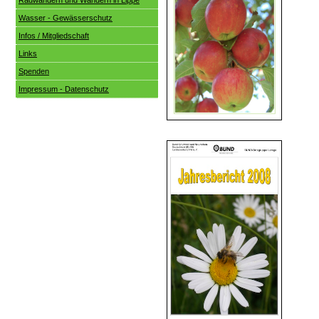
Radwandern und Wandern in Lippe
Wasser - Gewässerschutz
Infos / Mitgliedschaft
Links
Spenden
Impressum - Datenschutz