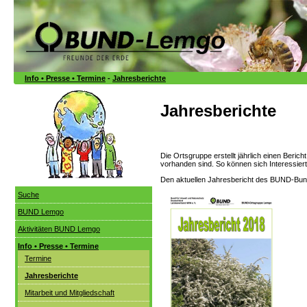
Info • Presse • Termine
-
Jahresberichte
Jahresberichte
Die Ortsgruppe erstellt jährlich einen Beri
vorhanden sind. So können sich Interessiert
Den aktuellen Jahresbericht des BUND-Bund
Suche
BUND Lemgo
Aktivitäten BUND Lemgo
Info • Presse • Termine
Termine
Jahresberichte
Mitarbeit und Mitgliedschaft